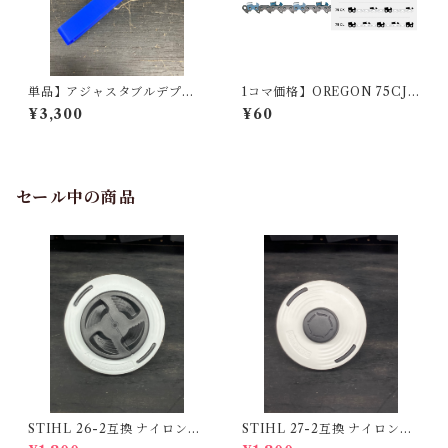
単品】アジャスタブルデプス
1コマ価格】OREGON 75CJ
チェッカー
(3/8-063-1.6mm)
¥3,300
¥60
セール中の商品
STIHL 26-2互換 ナイロンカ
STIHL 27-2互換 ナイロンカ
ッターヘッド
ッターヘッド