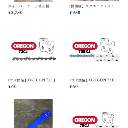
ガイドバー ゲージ修正機
1個価格】スクエアファイルガ
イド
¥2,750
¥950
1コマ価格】OREGON 72CJ
1コマ価格】OREGON 73EXJ
(3/8-050-1.3mm)
(3/8-058-1.5mm)
¥60
¥60