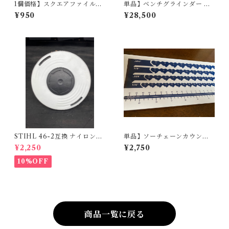
1個価格】スクエアファイルガ
単品】ベンチグラインダー フ
イド
ィックスセンター/チェンソー
¥950
¥28,500
ベンチグラインダー
STIHL 46-2互換 ナイロンカ
単品】ソーチェーンカウンタ
ッターヘッド
ーステッカー/チェーンスケー
¥2,250
¥2,750
ル
10%OFF
商品一覧に戻る