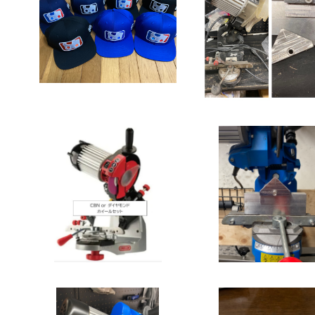
キャップ カッタージャンプ
セット】スクエアグラ
ダーセット 511A-100
¥3,800
レゴン OREGON
¥85,980
ホイールセット】520-100
セット&単品】スクエ
J ＆ CBN / ダイヤ / スク
ッターアダプター
¥84,980
エア
¥40,500