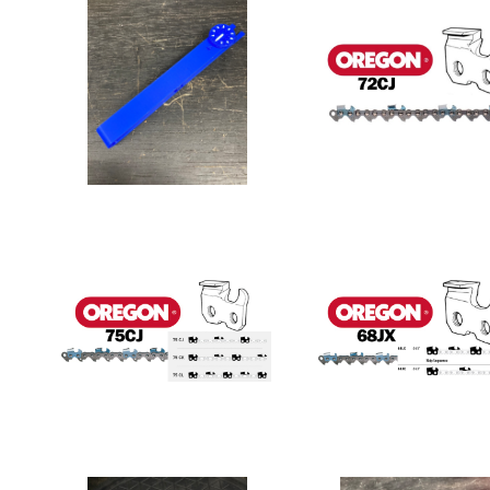
単品】アジャスタブルデプ
1コマ価格】OREGON
スチェッカー
CJ (3/8-050-1.3m
¥3,300
¥60
1コマ価格】OREGON 75
1コマ価格】OREGON
CJ (3/8-063-1.6mm)
JX (404-063-1.6m
¥60
¥80