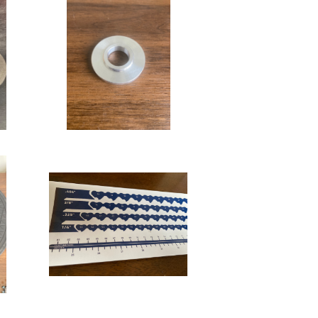
ン用
オートグラインダー用ホイ
ールアダプター
¥4,400
テー
単品】ソーチェーンカウン
ターステッカー/チェーンス
¥2,750
ケール