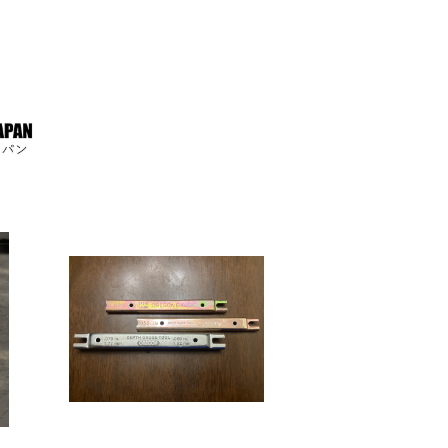
Nホイ
アダプタ ナイロンカッター
国産刈払機(草刈機) 7mm/
8mm/ライトニングロード/
¥880
オートカット/オレゴン/ス
チール
ット
040、050、060 ハーベス
ター
ター デプスゲージジョイン
¥1,500
ター