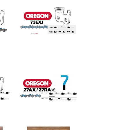
 72
1コマ価格】OREGON 73
m)
EXJ (3/8-058-1.5mm)
¥60
 68
1コマ価格】OREGON 27
m)
AX/27RA (404-063-1.6
mm)
¥80