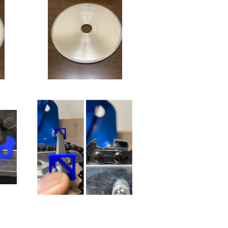
ク/
ダイヤモンド ホイール/デ
ェン
ィスク/砥石 ソーチェーン/
ー用
チェンソーベンチグライン
¥20,980
ダー用
1個価格】スクエアファイル
ガイド
¥950