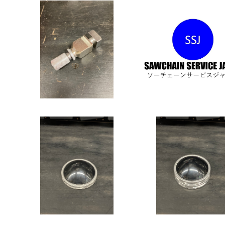
単品】アジャスタブルアン
単品】スクエア用CB
ビル チェーンブレーカー
ール
¥1,450
¥20,980
オレゴン ジェットフィット
オレゴン ジェットフィ
2本互換 ナイロンカッター
4本互換 ナイロンカッ
¥2,500
ヘッド
¥3,000
ヘッド