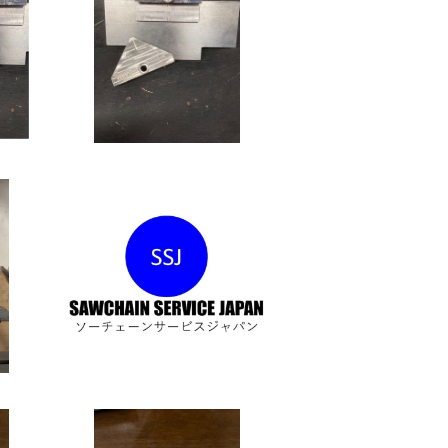
イン
訳有セット】スクエアカッ
V オ
ターアダプター
¥54,270
アカ
単品】3/4(11BC、11H)用
CBNホイール
¥20,980