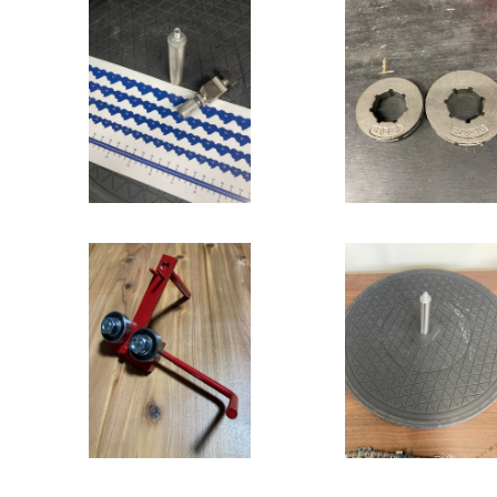
セット】リールチェーンキ
リム スキップチェー
ット
3/8 10T, 404 8T
¥6,070
¥1,000
ガイドバー ゲージ修正機
単品】リールチェーン
ブル
¥2,750
¥2,500