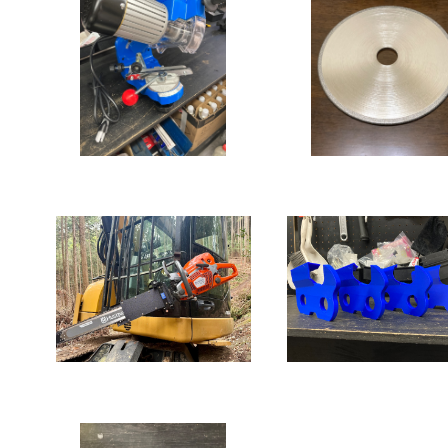
単品】ベンチグラインダー
CBN ホイール/ディス
フィックスセンター/チェン
砥石 ソーチェーン/チ
ソーベンチグラインダー
¥28,500
ソーベンチグラインダ
¥17,500
チェンソーホルダー 達人差
モデルカッター
し
¥18,800
¥3,500