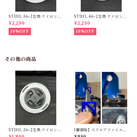
STIHL 36-2互換 ナイロンカ
STIHL 46-2互換 ナイロンカ
ッターヘッド
ッターヘッド
¥2,250
¥2,250
10%OFF
10%OFF
その他の商品
STIHL 26-2互換 ナイロンカ
1個価格】スクエアファイルガ
ッターヘッド
イド
¥1,800
¥950