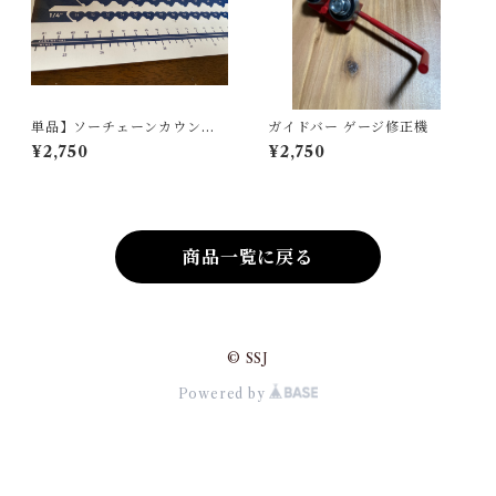
単品】ソーチェーンカウンタ
ガイドバー ゲージ修正機
ーステッカー/チェーンスケー
¥2,750
¥2,750
ル
商品一覧に戻る
© SSJ
Powered by